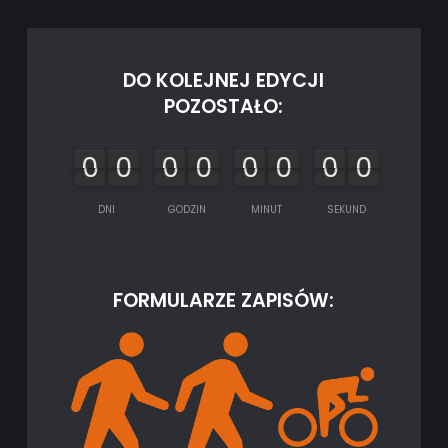
DO KOLEJNEJ EDYCJI
POZOSTAŁO:
0
0
0
0
0
0
0
0
0
0
0
0
0
0
0
0
DNI
GODZIN
MINUT
SEKUND
FORMULARZE ZAPISÓW: