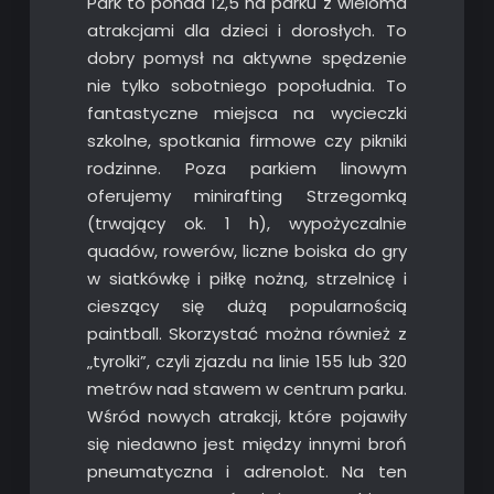
Park to ponad 12,5 ha parku z wieloma
atrakcjami dla dzieci i dorosłych. To
dobry pomysł na aktywne spędzenie
nie tylko sobotniego popołudnia. To
fantastyczne miejsca na wycieczki
szkolne, spotkania firmowe czy pikniki
rodzinne. Poza parkiem linowym
oferujemy minirafting Strzegomką
(trwający ok. 1 h), wypożyczalnie
quadów, rowerów, liczne boiska do gry
w siatkówkę i piłkę nożną, strzelnicę i
cieszący się dużą popularnością
paintball. Skorzystać można również z
„tyrolki”, czyli zjazdu na linie 155 lub 320
metrów nad stawem w centrum parku.
Wśród nowych atrakcji, które pojawiły
się niedawno jest między innymi broń
pneumatyczna i adrenolot. Na ten