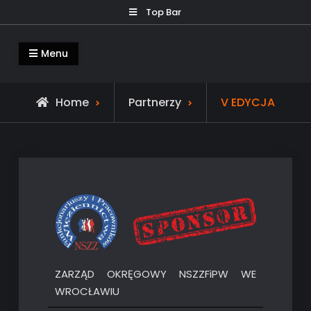
Skip
Top Bar
to
content
RYŚ – Nocny Rajd z Przygodami
Oficjalna Strona Nocnego Rajdu RYŚ
Menu
Home
Partnerzy
V EDYCJA
ZARZĄD OKRĘGOWY NSZZFiPW WE
WROCŁAWIU