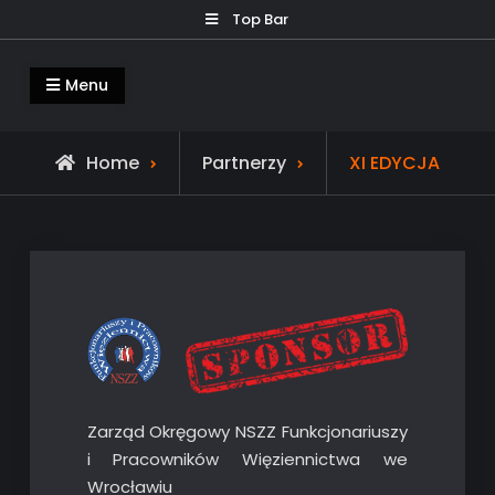
Skip
Top Bar
to
content
RYŚ – Nocny Rajd z Przygodami
Oficjalna Strona Nocnego Rajdu RYŚ
Menu
Home
Partnerzy
XI EDYCJA
Zarząd Okręgowy NSZZ Funkcjonariuszy
i Pracowników Więziennictwa we
Wrocławiu