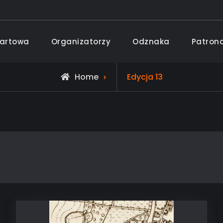
tartowa
Organizatorzy
Odznaka
Patron
ami
Archive
Home
Edycja 13
for