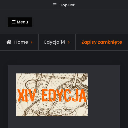
Skip
Top Bar
to
content
RYŚ – Nocny Rajd z Przygodami
Oficjalna Strona Nocnego Rajdu RYŚ
Menu
Home
Edycja 14
Zapisy zamknięte