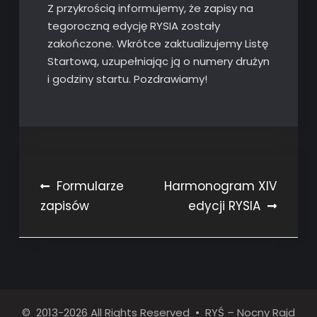
Z przykrością informujemy, że zapisy na
tegoroczną edycję RYSIA zostały
zakończone. Wkrótce zaktualizujemy Listę
Startową, uzupełniając ją o numery drużyn
i godziny startu. Pozdrawiamy!
Nawigacja
Formularze
Harmonogram XIV
zapisów
edycji RYSIA
wpisu
© 2013-2026 All Rights Reserved • RYŚ – Nocny Rajd