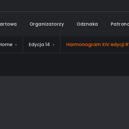
tartowa
Organizatorzy
Odznaka
Patron
ami
Home
Edycja 14
Harmonogram XIV edycji R