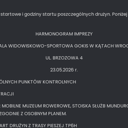
y startowe i godziny startu poszczególnych drużyn. Poni
HARMONOGRAM IMPREZY
 HALA WIDOWISKOWO-SPORTOWA GOKIS W KĄTACH WROC
UL. BRZOZOWA 4
23.05.2026 r.
GÓLNYCH PUNKTÓW KONTROLNYCH
TRACJI
J: MOBILNE MUZEUM ROWEROWE, STOISKA SŁUŻB MUNDU
 ZGODNIE Z OSOBNYM PLANEM.
TART DRUŻYN Z TRASY PIESZEJ TP6H